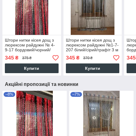
Штори нитки кісея дощ з
Штори нитки кісея дощ з
Штор
люрексом райдужні № 4-
люрексом райдужні №1-7-
люре
9-17 бордовий/чорний/
207 білий/сірий/графіт 3 м
борд
червоний 3 м на 2.8 м
на 2.8 м більше 50-ти
2.8 
345
345
345
₴
₴
375 ₴
370 ₴
більше 50-ти кольорів
кольорів
коль
Купити
Купити
Акційні пропозиції та новинки
–8%
–7%