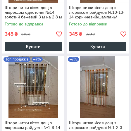
Штори нитки кісея дощ з
Штори нитки кісея дощ з
люрексом однотонні №14
люрексом райдужні №10-13-
золотий бежевий 3 м на 2.8 м
14 коричневий/шампань/
більше 50-ти кольорів
золотий 3 м на 2.8 м більше
Готово до відправки
Готово до відправки
50-ти кольорів
345
345
₴
₴
370 ₴
370 ₴
Купити
Купити
Топ продажів
–7%
–7%
Штори нитки кісея дощ з
Штори нитки кісея дощ з
люрексом райдужні №1-8-14
люрексом райдужні №1-2-3