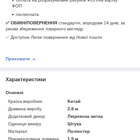
оплата на розрахунковий рахунок ФОП/на картку
ФОП
післяплата
✅ ОБМІН/ПОВЕРНЕННЯ
стандартні, впродовж 14 днів, за
умови збереження товарного вигляду.
✅ Доступне Легке повернення від Нової пошти
Приховати
Характеристики
Основні
Країна виробник
Китай
Довжина виробу
2.8 м
Додатковий декор
Люрексна нитка
Одиниця виміру
Штука
Матеріал
Поліестер
Рекомендована довжина
1.5 м