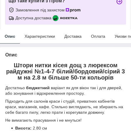
Що таке купити з Пром?
Замовлення під захистом
Доступна доставка
Опис
Характеристики
Доставка
Оплата
Умови п
Опис
Штори нитки кісея дощ з люрексом
райдужні №1-4-7 білий/бордовий/сірий 3
м на 2.8 м більше 50-ти кольорів
Достатньо
бюджетний
варіант як для вікон так і для дверей,
або зонування і відокремлення простору.
Підходить для салонів краси і студій, приватних кабінетів
краси, магазинів, кафе. Стильно виглядають, не збирають на
себе багато пилу, легко прати і корегувати довжину.
Не вимагають прасування і не мнуться!
Висота:
2.80 см