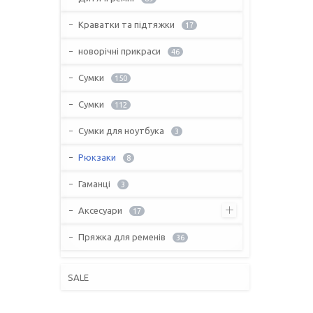
Краватки та підтяжки
17
новорічні прикраси
46
Сумки
150
Сумки
112
Сумки для ноутбука
3
Рюкзаки
8
Гаманці
3
Аксесуари
17
Пряжка для ременів
36
SALE