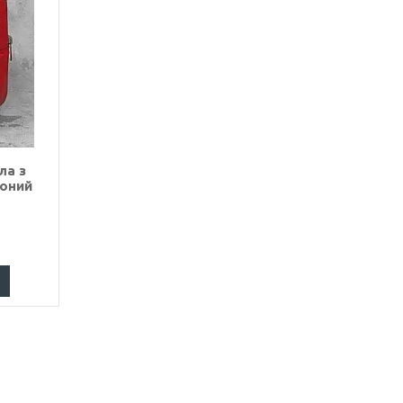
ла з
воний