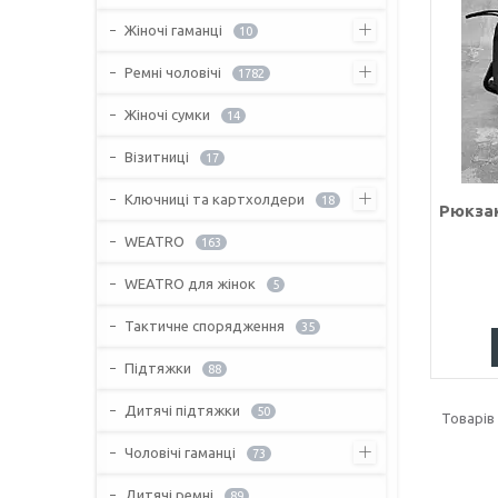
Жіночі гаманці
10
Ремні чоловічі
1782
Жіночі сумки
14
Візитниці
17
Ключниці та картхолдери
18
Рюкзак
WEATRO
163
WEATRO для жінок
5
Тактичне спорядження
35
Підтяжки
88
Дитячі підтяжки
50
Чоловічі гаманці
73
Дитячі ремні
89