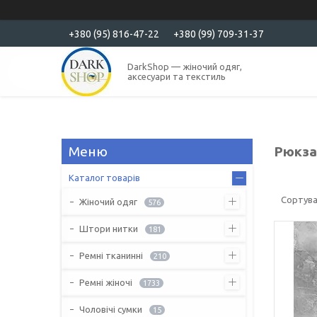
+380 (95) 816-47-22
+380 (99) 709-31-37
DarkShop — жіночий одяг,
аксесуари та текстиль
Рюкза
Каталог товарів
Жіночий одяг
576
Штори нитки
181
Ремні тканинні
210
Ремні жіночі
1733
Чоловічі сумки
15