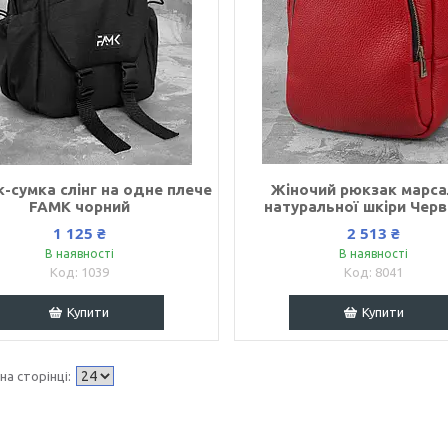
-сумка слінг на одне плече
Жіночий рюкзак марса
FAMK чорний
натуральної шкіри Чер
1 125 ₴
2 513 ₴
В наявності
В наявності
1039
8041
Купити
Купити