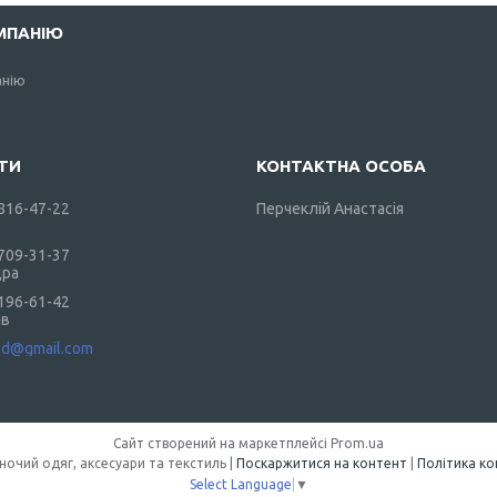
МПАНІЮ
анію
 816-47-22
Перчеклій Анастасія
 709-31-37
дра
 196-61-42
ав
od@gmail.com
Сайт створений на маркетплейсі
Prom.ua
DarkShop — жіночий одяг, аксесуари та текстиль |
Поскаржитися на контент
|
Політика ко
Select Language
▼