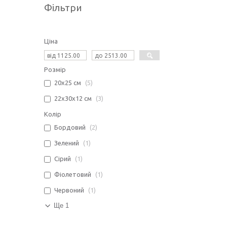
Фільтри
Ціна
Розмір
20х25 см
5
22х30х12 см
3
Колір
Бордовий
2
Зелений
1
Сірий
1
Фіолетовий
1
Червоний
1
Ще 1