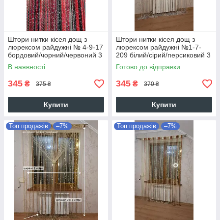
Штори нитки кісея дощ з
Штори нитки кісея дощ з
люрексом райдужні № 4-9-17
люрексом райдужні №1-7-
бордовий/чорний/червоний 3
209 білий/сірий/персиковий 3
м на 2.8 м більше 50-ти
м на 2.8 м більше 50-ти
В наявності
Готово до відправки
кольорів
кольорів
345
345
₴
₴
375 ₴
370 ₴
Купити
Купити
Топ продажів
–7%
Топ продажів
–7%