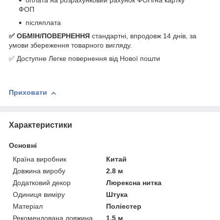
оплата на розрахунковий рахунок ФОП/на картку
ФОП
післяплата
✅ ОБМІН/ПОВЕРНЕННЯ
стандартні, впродовж 14 днів, за
умови збереження товарного вигляду.
✅ Доступне Легке повернення від Нової пошти
Приховати
Характеристики
Основні
Країна виробник
Китай
Довжина виробу
2.8 м
Додатковий декор
Люрексна нитка
Одиниця виміру
Штука
Матеріал
Поліестер
Рекомендована довжина
1.5 м