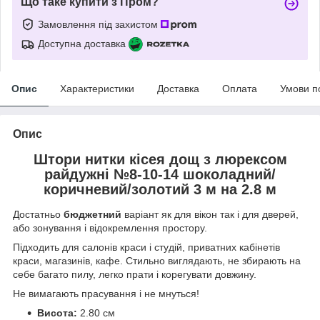
Що таке купити з Пром?
Замовлення під захистом
Доступна доставка
Опис
Характеристики
Доставка
Оплата
Умови п
Опис
Штори нитки кісея дощ з люрексом
райдужні №8-10-14 шоколадний/
коричневий/золотий 3 м на 2.8 м
Достатньо
бюджетний
варіант як для вікон так і для дверей,
або зонування і відокремлення простору.
Підходить для салонів краси і студій, приватних кабінетів
краси, магазинів, кафе. Стильно виглядають, не збирають на
себе багато пилу, легко прати і корегувати довжину.
Не вимагають прасування і не мнуться!
Висота:
2.80 см