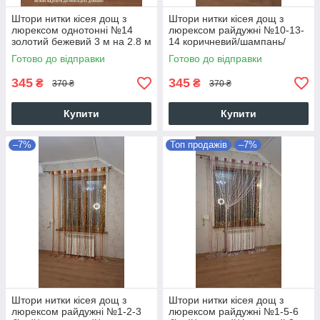
Штори нитки кісея дощ з
Штори нитки кісея дощ з
люрексом однотонні №14
люрексом райдужні №10-13-
золотий бежевий 3 м на 2.8 м
14 коричневий/шампань/
більше 50-ти кольорів
золотий 3 м на 2.8 м більше
Готово до відправки
Готово до відправки
50-ти кольорів
345
345
₴
₴
370 ₴
370 ₴
Купити
Купити
–7%
Топ продажів
–7%
Штори нитки кісея дощ з
Штори нитки кісея дощ з
люрексом райдужні №1-2-3
люрексом райдужні №1-5-6