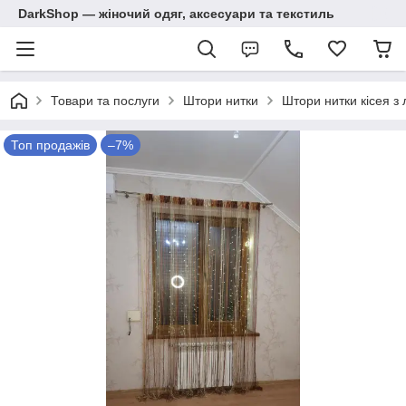
DarkShop — жіночий одяг, аксесуари та текстиль
Товари та послуги
Штори нитки
Штори нитки кісея з
Топ продажів
–7%