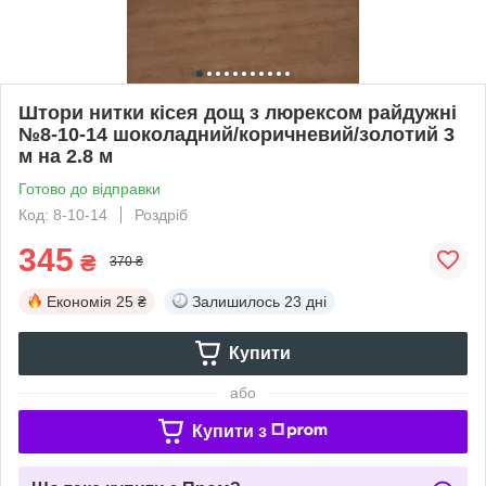
Штори нитки кісея дощ з люрексом райдужні
№8-10-14 шоколадний/коричневий/золотий 3
м на 2.8 м
Готово до відправки
Код: 8-10-14
Роздріб
345
₴
370 ₴
Економія
25 ₴
Залишилось
23 дні
Купити
або
Купити з