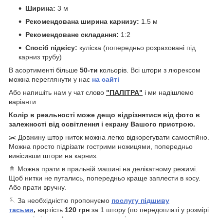
Ширина:
3 м
Рекомендована ширина карнизу:
1.5 м
Рекомендоване складання:
1:2
Спосіб підвісу:
куліска (попередньо розраховані під
карниз трубу)
В асортименті більше
50-ти
кольорів. Всі штори з люрексом
можна переглянути у нас
на сайті
Або напишіть нам у чат слово
"ПАЛІТРА"
і ми надішлемо
варіанти
Колір в реальності може дещо відрізнятися від фото в
залежності від освітлення і екрану Вашого пристрою.
✂️ Довжину штор ниток можна легко відкорегувати самостійно.
Можна просто підрізати гострими ножицями, попередньо
вивісивши штори на карниз.
🚿 Можна прати в пральній машині на делікатному режимі.
Щоб нитки не путались, попередньо краще заплести в косу.
Або прати вручну.
🪡 За необхідністю пропонуємо
послугу підшиву
тасьми
,
вартість
120
грн
за 1 штору (по передоплаті у розмірі