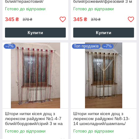
білий/теракотовий/
білий/рожевий/фрезовий 3 м
помаранчевий 3 м на 2.8 м
на 2.8 м більше 50-ти
Готово до відправки
Готово до відправки
кольорів
345
345
₴
₴
370 ₴
370 ₴
Купити
Купити
–7%
Топ продажів
–7%
Штори нитки кісея дощ з
Штори нитки кісея дощ з
люрексом райдужні №1-4-7
люрексом райдужні №8-13-
білий/бордовий/сірий 3 м на
14 шоколадний/шампань/
2.8 м більше 50-ти кольорів
золотий 3 м на 2.8 м більше
Готово до відправки
Готово до відправки
50-ти кольорів