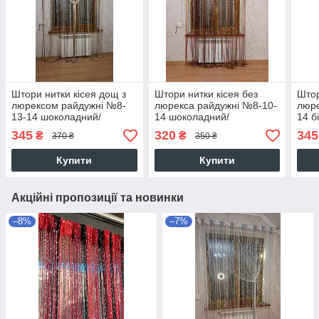
Штори нитки кісея дощ з
Штори нитки кісея без
Штор
люрексом райдужні №8-
люрекса райдужні №8-10-
люре
13-14 шоколадний/
14 шоколадний/
14 б
шампань/золотий 3 м на
коричневий/золотий 3 м
золо
345
320
345
₴
₴
370 ₴
350 ₴
2.8 м більше 50-ти
на 2.8 м
біль
кольорів
Купити
Купити
Акційні пропозиції та новинки
–8%
–7%