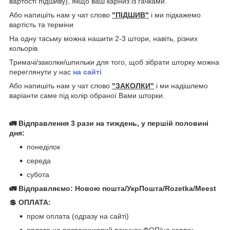
вартості підшиву), якщо ваш карниз із гачками.
Або напишіть нам у чат слово
"ПІДШИВ"
і ми підкажемо
вартість та терміни
На одну тасьму можна нашити 2-3 штори, навіть, різних
кольорів.
Тримачі/заколки/шпильки для того, щоб зібрати шторку можна
переглянути у нас
на сайті
Або напишіть нам у чат слово
"ЗАКОЛКИ"
і ми надішлемо
варіанти саме під колір обраної Вами шторки.
🚛 Відправлення 3 рази на тиждень, у першій половині
дня:
понеділок
середа
субота
🚛 Відправляємо: Новою пошта/УкрПошта/Rozetka/Meest
💲 ОПЛАТА:
пром оплата (одразу на сайті)