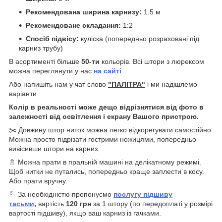
Рекомендована ширина карнизу:
1.5 м
Рекомендоване складання:
1:2
Спосіб підвісу:
куліска (попередньо розраховані під
карниз трубу)
В асортименті більше
50-ти
кольорів. Всі штори з люрексом
можна переглянути у нас
на сайті
Або напишіть нам у чат слово
"ПАЛІТРА"
і ми надішлемо
варіанти
Колір в реальності може дещо відрізнятися від фото в
залежності від освітлення і екрану Вашого пристрою.
✂️ Довжину штор ниток можна легко відкорегувати самостійно.
Можна просто підрізати гострими ножицями, попередньо
вивісивши штори на карниз.
🚿 Можна прати в пральній машині на делікатному режимі.
Щоб нитки не путались, попередньо краще заплести в косу.
Або прати вручну.
🪡 За необхідністю пропонуємо
послугу підшиву
тасьми
,
вартість
120
грн
за 1 штору (по передоплаті у розмірі
вартості підшиву), якщо ваш карниз із гачками.