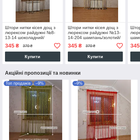
Штори нитки кісея дощ з
Штори нитки кісея дощ з
Штор
люрексом райдужні №8-
люрексом райдужні №13-
люр
13-14 шоколадний/
14-204 шампань/золотий/
шамп
шампань/золотий 3 м на
венге 3 м на 2.8 м
біль
345
345
345
₴
₴
370 ₴
370 ₴
2.8 м більше 50-ти
кольорів
Купити
Купити
Акційні пропозиції та новинки
Топ продажів
–9%
–9%