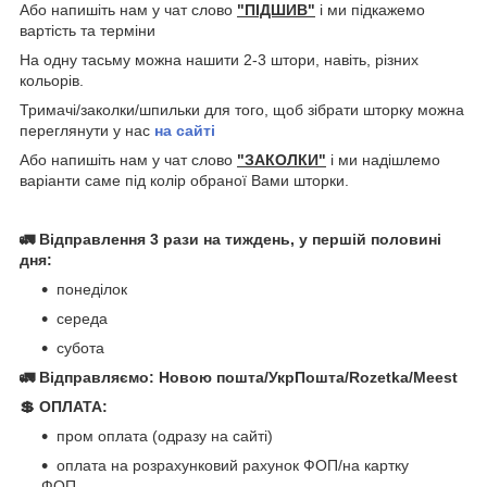
Або напишіть нам у чат слово
"ПІДШИВ"
і ми підкажемо
вартість та терміни
На одну тасьму можна нашити 2-3 штори, навіть, різних
кольорів.
Тримачі/заколки/шпильки для того, щоб зібрати шторку можна
переглянути у нас
на сайті
Або напишіть нам у чат слово
"ЗАКОЛКИ"
і ми надішлемо
варіанти саме під колір обраної Вами шторки.
🚛 Відправлення 3 рази на тиждень, у першій половині
дня:
понеділок
середа
субота
🚛 Відправляємо: Новою пошта/УкрПошта/Rozetka/Meest
💲 ОПЛАТА:
пром оплата (одразу на сайті)
оплата на розрахунковий рахунок ФОП/на картку
ФОП