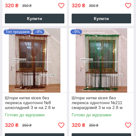
320
320
₴
₴
350 ₴
350 ₴
Купити
Купити
Топ продажів
–9%
–9%
Штори нитки кісея без
Штори нитки кісея без
люрекса однотонні №8
люрекса однотонні №211
шоколадний 3 м на 2.8 м
смарагдовий 3 м на 2.8 м
Готово до відправки
Готово до відправки
320
320
₴
₴
350 ₴
350 ₴