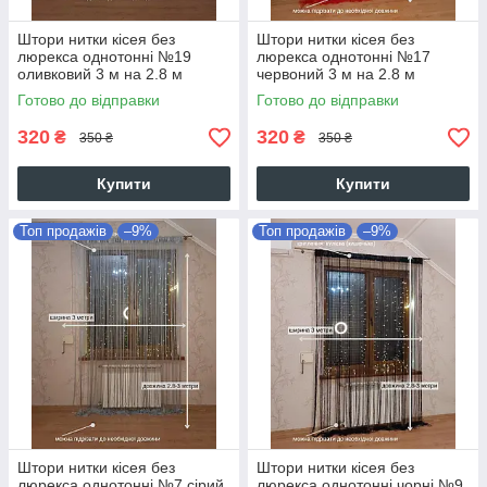
Штори нитки кісея без
Штори нитки кісея без
люрекса однотонні №19
люрекса однотонні №17
оливковий 3 м на 2.8 м
червоний 3 м на 2.8 м
Готово до відправки
Готово до відправки
320
320
₴
₴
350 ₴
350 ₴
Купити
Купити
Топ продажів
–9%
Топ продажів
–9%
Штори нитки кісея без
Штори нитки кісея без
люрекса однотонні №7 сірий,
люрекса однотонні чорні №9