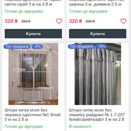
світло-сірий 3 м на 2.8 м
ширина 3 м, довжина 2.5 м
Готово до відправки
Готово до відправки
320
320
₴
₴
350 ₴
350 ₴
Купити
Купити
Топ продажів
–9%
Топ продажів
–9%
Штори нитки кісея без
Штори нитки кісея без
люрекса однотонні №1 білий
люрексу райдужні № 1-7-207
3 м на 2.8 м
білий/сірий/графіт 3 м на 2.8
м
Готово до відправки
В наявності