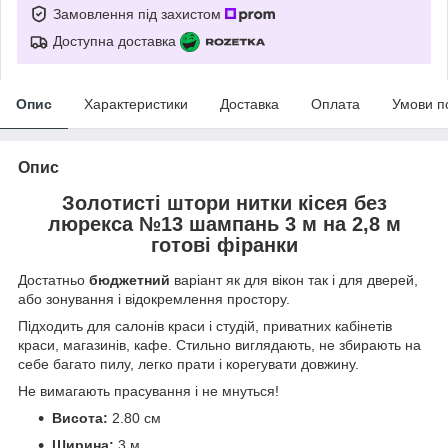
Замовлення під захистом
Доступна доставка
Опис
Характеристики
Доставка
Оплата
Умови п
Опис
Золотисті штори нитки кісея без
люрекса №13 шампань 3 м на 2,8 м
готові фіранки
Достатньо
бюджетний
варіант як для вікон так і для дверей,
або зонування і відокремлення простору.
Підходить для салонів краси і студій, приватних кабінетів
краси, магазинів, кафе. Стильно виглядають, не збирають на
себе багато пилу, легко прати і корегувати довжину.
Не вимагають прасування і не мнуться!
Висота:
2.80 см
Ширина:
3 м