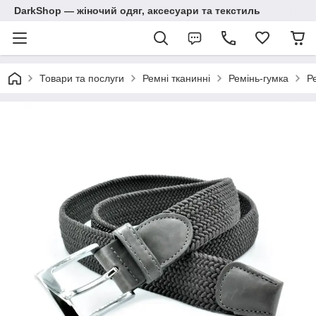
DarkShop — жіночий одяг, аксесуари та текстиль
Товари та послуги
Ремні тканинні
Ремінь-гумка
Р