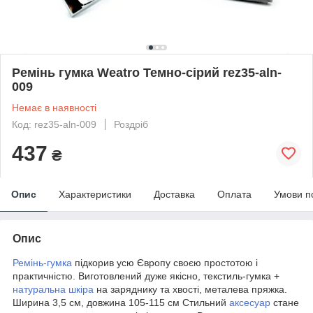
Ремінь гумка Weatro Темно-сірий rez35-aln-
009
Немає в наявності
Код: rez35-aln-009
Роздріб
437
₴
Опис
Характеристики
Доставка
Оплата
Умови п
Опис
Ремінь-гумка
підкорив усю Європу своєю простотою і
практичністю. Виготовлений дуже якісно, текстиль-гумка +
натуральна шкіра
на заряднику та хвості, металева пряжка.
Ширина 3,5 см, довжина 105-115 см Стильний
аксесуар
стане