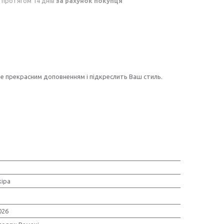
 протягом 14 днів
за рахунок покупця
е прекрасним доповненням і підкреслить Ваш стиль.
іра
026