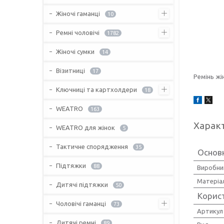
Жіночі гаманці
10
Ремні чоловічі
1782
Жіночі сумки
14
Візитниці
17
Ремінь жі
Ключниці та картхолдери
18
WEATRO
163
Харак
WEATRO для жінок
5
Тактичне спорядження
35
Основ
Підтяжки
88
Виробни
Матеріа
Дитячі підтяжки
50
Корис
Чоловічі гаманці
73
Артикул
Дитячі ремні
89