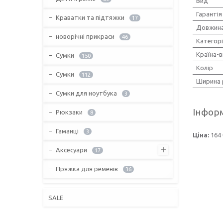
Вид
Гарантія
Краватки та підтяжки
17
Довжина
новорічні прикраси
46
Категор
Країна-
Сумки
150
Колір
Сумки
112
Ширина 
Сумки для ноутбука
3
Інформ
Рюкзаки
8
Гаманці
3
Ціна:
164 
Аксесуари
17
Пряжка для ременів
36
SALE