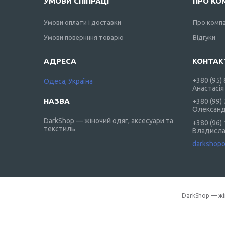
УМОВИ СПІПРАЦІ
ПРО КО
Умови оплати і доставки
Про комп
Умови повернння товарю
Відгуки
+380 (95)
Одеса, Україна
Анастасія
+380 (99)
Олексан
DarkShop — жіночий одяг, аксесуари та
+380 (96)
текстиль
Владисл
darkshop