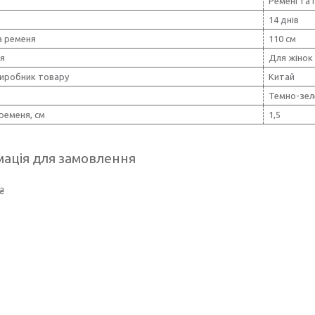
Ремені та 
14 днів
 ременя
110 см
ія
Для жінок
виробник товару
Китай
Темно-зел
ременя, см
1,5
ація для замовлення
₴