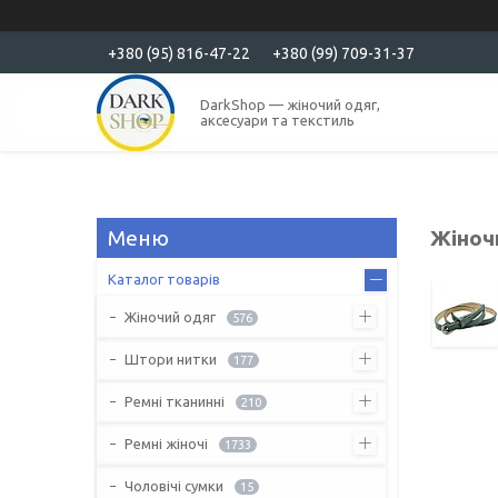
+380 (95) 816-47-22
+380 (99) 709-31-37
DarkShop — жіночий одяг,
аксесуари та текстиль
Жіноч
Каталог товарів
Жіночий одяг
576
Штори нитки
177
Ремні тканинні
210
Ремні жіночі
1733
Чоловічі сумки
15