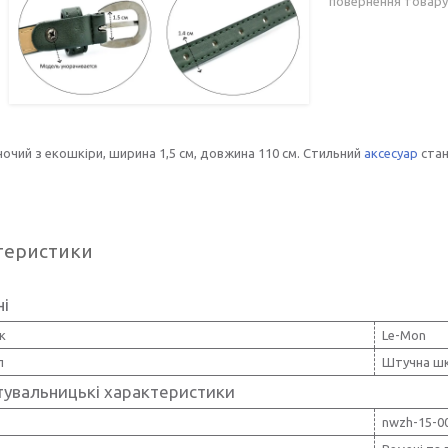
повернення товару
ночий з екошкіри, ширина 1,5 см, довжина 110 см. Стильний
аксесуар
стан
теристики
ні
к
Le-Mon
л
Штучна шк
тувальницькі характеристики
nwzh-15-0