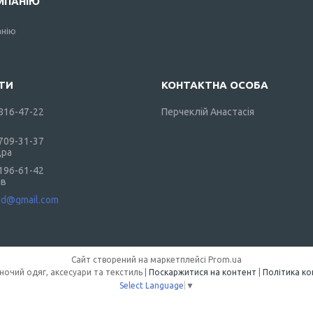
МПАНІЮ
анію
 816-47-22
Перчеклій Анастасія
 709-31-37
дра
 196-61-42
ав
od@gmail.com
Сайт створений на маркетплейсі
Prom.ua
DarkShop — жіночий одяг, аксесуари та текстиль |
Поскаржитися на контент
|
Політика ко
Select Language
▼