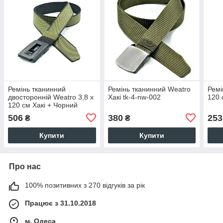
Ремінь тканинний
Ремінь тканинний Weatro
Ремі
двосторонній Weatro 3,8 х
Хакі tk-4-nw-002
120 
120 см Хакі + Чорний
506
380
253
₴
₴
Купити
Купити
Про нас
100% позитивних з 270 відгуків за рік
Працює з 31.10.2018
м. Одеса