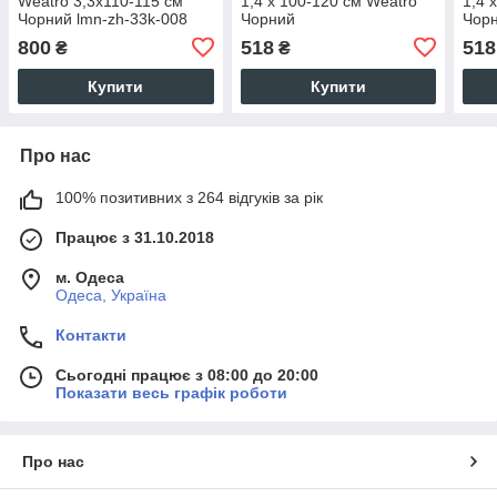
Weatro 3,3х110-115 см
1,4 х 100-120 см Weatro
1,4 
Чорний lmn-zh-33k-008
Чорний
Чор
800
518
518
₴
₴
Купити
Купити
Про нас
100% позитивних з 264 відгуків за рік
Працює з 31.10.2018
м. Одеса
Одеса, Україна
Контакти
Сьогодні працює з 08:00 до 20:00
Показати весь графік роботи
Про нас