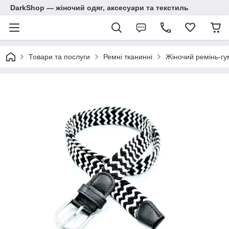
DarkShop — жіночий одяг, аксесуари та текстиль
Товари та послуги
Ремні тканинні
Жіночий ремінь-гу