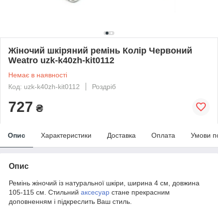
Жіночий шкіряний ремінь Колір Червоний
Weatro uzk-k40zh-kit0112
Немає в наявності
Код: uzk-k40zh-kit0112
Роздріб
727
₴
Опис
Характеристики
Доставка
Оплата
Умови п
Опис
Ремінь жіночий із натуральної шкіри, ширина 4 см, довжина
105-115 см. Стильний
аксесуар
стане прекрасним
доповненням і підкреслить Ваш стиль.