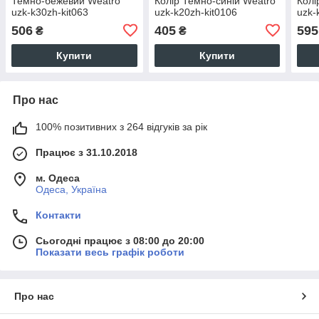
Темно-бежевий Weatro
Колір Темно-синій Weatro
Колі
uzk-k30zh-kit063
uzk-k20zh-kit0106
uzk-
506
405
595
₴
₴
Купити
Купити
Про нас
100% позитивних з 264 відгуків за рік
Працює з 31.10.2018
м. Одеса
Одеса, Україна
Контакти
Сьогодні працює з 08:00 до 20:00
Показати весь графік роботи
Про нас