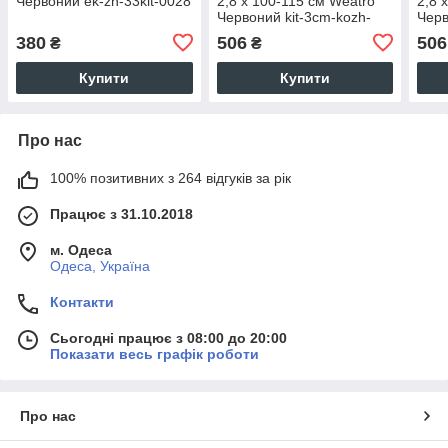
Червоний ek-zh-33kit-0028
2,8 х 100-115 см Weatro
2,8 
Червоний kit-3cm-kozh-
Черв
0035
003
380
506
506
₴
₴
Купити
Купити
Про нас
100% позитивних з 264 відгуків за рік
Працює з 31.10.2018
м. Одеса
Одеса, Україна
Контакти
Сьогодні працює з 08:00 до 20:00
Показати весь графік роботи
Про нас