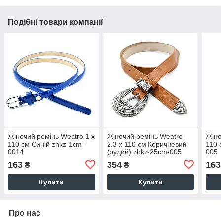
Подібні товари компанії
Жіночий ремінь Weatro 1 х
Жіночий ремінь Weatro
Жіно
110 см Синій zhkz-1cm-
2,3 х 110 см Коричневий
110 
0014
(рудий) zhkz-25cm-005
005
163
354
163
₴
₴
Купити
Купити
Про нас