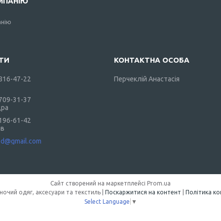
МПАНІЮ
анію
 816-47-22
Перчеклій Анастасія
 709-31-37
дра
 196-61-42
ав
od@gmail.com
Сайт створений на маркетплейсі
Prom.ua
DarkShop — жіночий одяг, аксесуари та текстиль |
Поскаржитися на контент
|
Політика ко
Select Language
▼