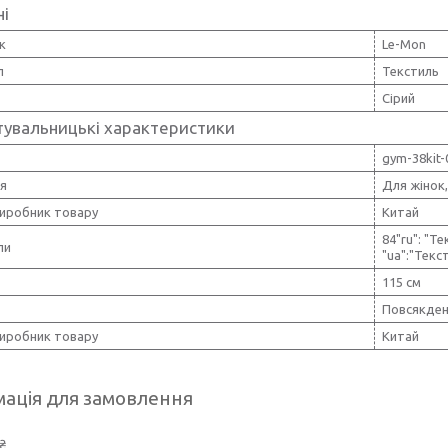
ні
к
Le-Mon
л
Текстиль
Сірий
тувальницькі характеристики
gym-38kit-
ія
Для жінок,
виробник товару
Китай
84"ru": "Т
ли
"ua":"Тек
115 см
Повсякденн
виробник товару
Китай
ація для замовлення
₴