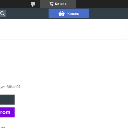
Кошик
Кошик
gym-38kit-05