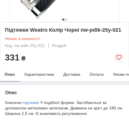
Підтяжки Weatro Колір Чорні nw-pdtk-25y-021
Немає в наявності
Код: nw-pdtk-25y-021
Роздріб
331
₴
Опис
Характеристики
Доставка
Оплата
Умови п
Опис
Класичні
підтяжки
Y-подібної форми. Застібаються за
допомогою металевих затискачів. Довжина на зріст до 180 см.
Ширина 2,5 см. Є можливість регулювання.