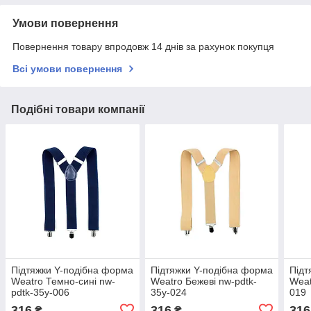
Умови повернення
Повернення товару впродовж 14 днів за рахунок покупця
Всі умови повернення
Подібні товари компанії
Підтяжки Y-подібна форма
Підтяжки Y-подібна форма
Підт
Weatro Темно-сині nw-
Weatro Бежеві nw-pdtk-
Weat
pdtk-35y-006
35y-024
019
316
316
316
₴
₴