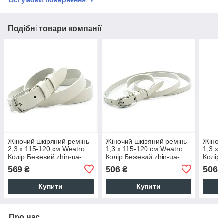
Всі умови повернення
Подібні товари компанії
Жіночий шкіряний ремінь
Жіночий шкіряний ремінь
Жіно
2,3 х 115-120 см Weatro
1,3 х 115-120 см Weatro
1,3 
Колір Бежевий zhin-ua-
Колір Бежевий zhin-ua-
Колі
23k-011
13k-002
13k-
569
506
506
₴
₴
Купити
Купити
Про нас