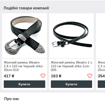
Подібні товари компанії
Жіночий ремінь Weatro
Жіночий ремінь Weatro 1 х
Жіно
2,8 х 110 см Чорний zhkz-
110 см Чорний zhkz-1cm-
2,3 
30cm-010
005
25c
417
163
354
₴
₴
Купити
Купити
Про нас