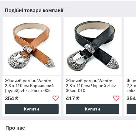
Подібні товари компанії
Жіночий ремінь Weatro
Жіночий ремінь Weatro
Жіно
2,3 х 110 см Коричневий
2,8 х 110 см Чорний zhkz-
2,3 
(рудий) zhkz-25cm-005
30cm-010
zhkz
354
417
354
₴
₴
Купити
Купити
Про нас