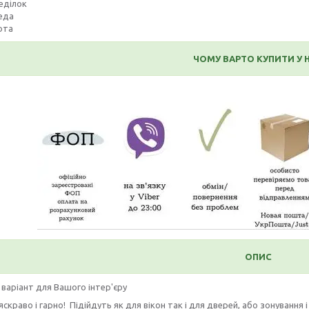
еділок
еда
ота
ЧОМУ ВАРТО КУПИТИ У 
ОПИС
 варіант для Вашого інтер'єру
яскраво і гарно! Підійдуть як для вікон так і для дверей, або зонування