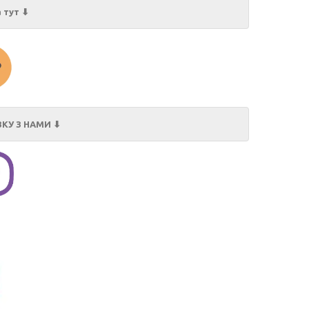
 тут ⬇
КУ З НАМИ ⬇