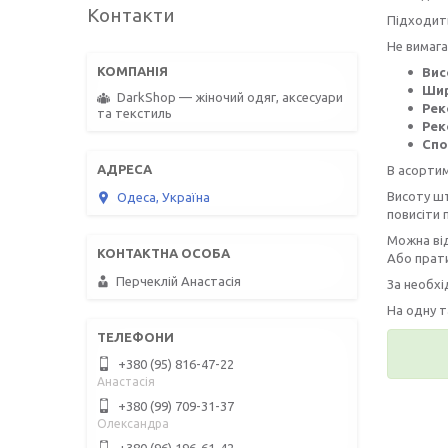
Контакти
Підходить
Не вимага
Вис
Шир
DarkShop — жіночий одяг, аксесуари
Рек
та текстиль
Рек
Спо
В асортиме
Висоту шт
Одеса, Україна
повисіти 
Можна від
Або прати
Перчеклій Анастасія
За необх
На одну т
+380 (95) 816-47-22
Анастасія
+380 (99) 709-31-37
Олександра
+380 (96) 196-61-42