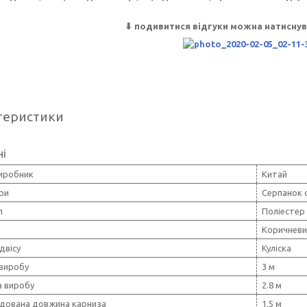
⬇ подивитися відгуки можна натиснув
теристики
ні
виробник
Китай
ри
Серпанок 
л
Поліестер
Коричневи
двісу
Куліска
виробу
3 м
 виробу
2.8 м
дована довжина карниза
1.5 м