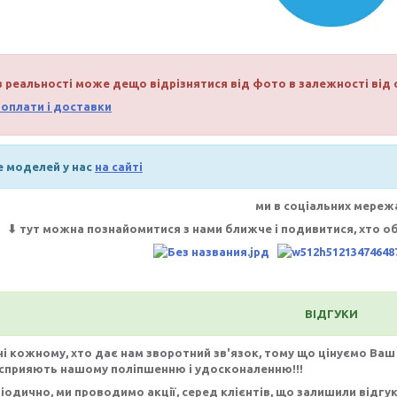
в реальності може дещо відрізнятися від фото в залежності від
оплати і доставки
е моделей у нас
на
сайті
ми в соціальних мереж
⬇ тут можна познайомитися з нами ближче і подивитися, хто об
ВІДГУКИ
і кожному, хто дає нам зворотний зв'язок, тому що цінуємо Ваш ча
сприяють нашому поліпшенню і удосконаленню!!!
ріодично, ми проводимо акції, серед клієнтів, що залишили відгу