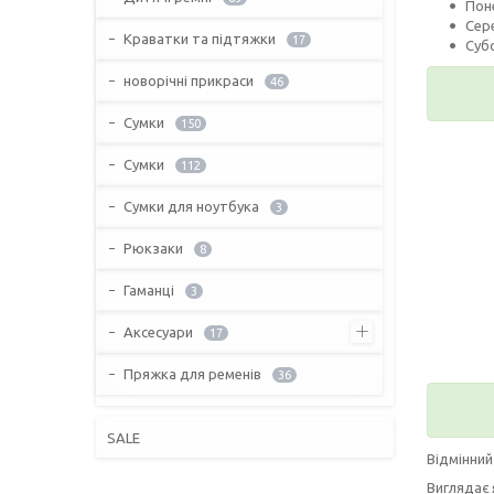
Пон
Сер
Краватки та підтяжки
17
Суб
новорічні прикраси
46
Сумки
150
Сумки
112
Сумки для ноутбука
3
Рюкзаки
8
Гаманці
3
Аксесуари
17
Пряжка для ременів
36
SALE
Відмінний
Виглядає 