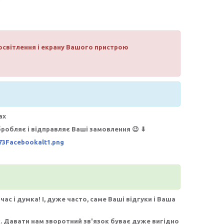
 освітлення і екрану Вашого пристрою
ах
робляє і відправляє Ваші замовлення 😉 ⬇
с і думка! І, дуже часто, саме Ваші відгуки і Ваша
к. Давати нам зворотний зв'язок буває дуже вигідно