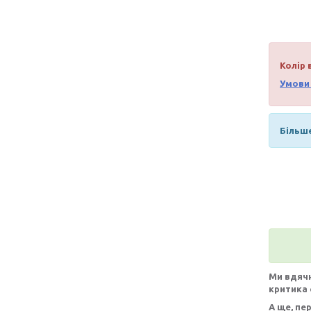
Колір 
Умови 
Більш
Ми вдячн
критика 
А ще, пе