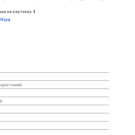
ши на картинку ⬇
однотонний
й