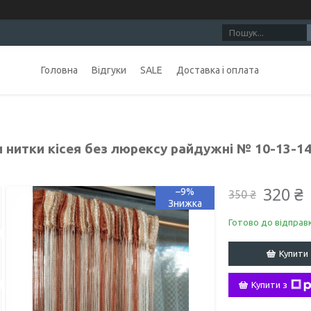
Головна
Відгуки
SALE
Доставка і оплата
 нитки кісея без люрексу райдужні № 10-13-1
320 ₴
–9%
350 ₴
Готово до відправ
Купити
Купити з