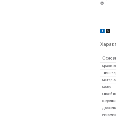
😉
Харак
Основ
Країна 
Тип што
Матеріа
Колір
Спосіб пі
Ширина 
Довжина
Рекомен