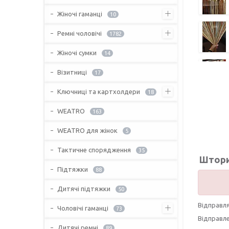
Жіночі гаманці
10
Ремні чоловічі
1782
Жіночі сумки
14
Візитниці
17
Ключниці та картхолдери
18
WEATRO
163
WEATRO для жінок
5
Тактичне спорядження
35
Штори 
Підтяжки
88
Дитячі підтяжки
50
Відправ
Чоловічі гаманці
73
Відправле
Дитячі ремні
89