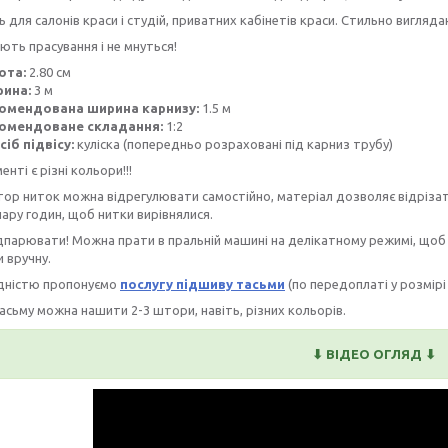
 для салонів краси і студій, приватних кабінетів краси. Стильно вигляд
ють прасування і не мнуться!
ота:
2.80 см
ина:
3 м
омендована ширина карнизу:
1.5 м
омендоване складання:
1:2
сіб підвісу:
куліска (попередньо розраховані під карниз трубу)
нті є різні кольори!!!
ор ниток можна відрегулювати самостійно, матеріал дозволяє відрізати 
пару годин, щоб нитки вирівнялися.
парювати! Можна прати в пральній машині на делікатному режимі, щоб 
 вручну.
ідністю пропонуємо
послугу підшиву тасьми
(по передоплаті у розмірі
асьму можна нашити 2-3 штори, навіть, різних кольорів.
⬇ ВІДЕО ОГЛЯД ⬇