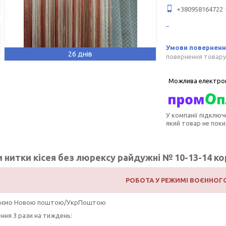
+380958164722
26 днів
повернення товару
У компанії підключ
який товар не пок
нитки кісея без люрексу райдужні № 10-13-14 ко
РОБОТА У РЕЖИМІ ВОЄННОГ
ляємо Новою поштою/УкрПоштою
ння 3 рази на тиждень: