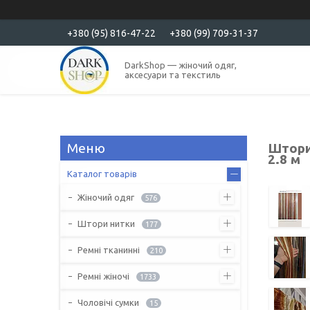
+380 (95) 816-47-22
+380 (99) 709-31-37
DarkShop — жіночий одяг,
аксесуари та текстиль
Штори
2.8 м
Каталог товарів
Жіночий одяг
576
Штори нитки
177
Ремні тканинні
210
Ремні жіночі
1733
Чоловічі сумки
15