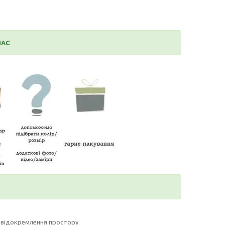
НАС
 і відокремлення простору.