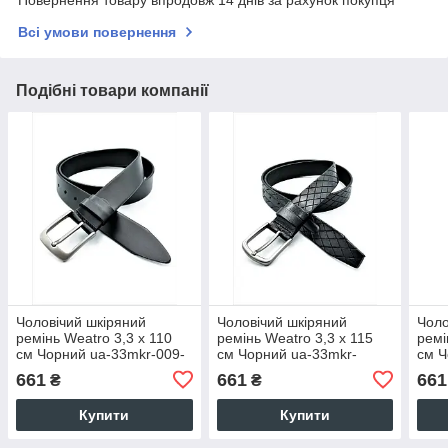
Повернення товару впродовж 14 днів за рахунок покупця
Всі умови повернення
Подібні товари компанії
Чоловічий шкіряний
Чоловічий шкіряний
Чоло
ремінь Weatro 3,3 х 110
ремінь Weatro 3,3 х 115
ремі
см Чорний ua-33mkr-009-
см Чорний ua-33mkr-
см Ч
1
0014-2
0015
661
661
661
₴
₴
Купити
Купити