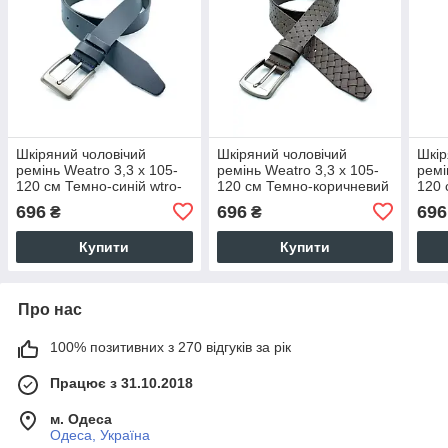
Шкіряний чоловічий
Шкіряний чоловічий
Шкір
ремінь Weatro 3,3 х 105-
ремінь Weatro 3,3 х 105-
ремі
120 см Темно-синій wtro-
120 см Темно-коричневий
120 
ua-33k-0011
wtro-ua-33k-0026
33k-
696
696
696
₴
₴
Купити
Купити
Про нас
100% позитивних з 270 відгуків за рік
Працює з 31.10.2018
м. Одеса
Одеса, Україна