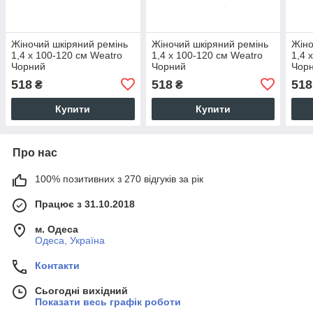
Жіночий шкіряний ремінь
Жіночий шкіряний ремінь
Жіно
1,4 х 100-120 см Weatro
1,4 х 100-120 см Weatro
1,4 
Чорний
Чорний
Чор
518
518
518
₴
₴
Купити
Купити
Про нас
100% позитивних з 270 відгуків за рік
Працює з 31.10.2018
м. Одеса
Одеса, Україна
Контакти
Сьогодні вихідний
Показати весь графік роботи