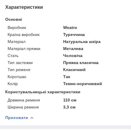
Характеристики
Основні
Виробник
Weatro
Країна виробник
Туреччина
Матеріал
Натуральна шкіра
Матеріал пряжки
Металева
Стать
Чоловіча
Тип застежки
Пряжка класична
Тип ременя
Класичний
Коротшає
Так
Колір
Темно-коричневий
Користувальницькі характеристики
Довжина ременя
110 см
Ширина ременя
3,3 см
Приховати